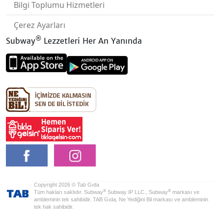
Bilgi Toplumu Hizmetleri
Çerez Ayarları
®
Subway
Lezzetleri Her An Yanında
Copyright 2026 © Tab Gıda
®
®
Tüm hakları saklıdır. Subway
Subway IP LLC., Subway
markası ve
ambleminin tek sahibidir. TAB Gıda, Ne Yediğini Bil markası ve ambleminin
tek hak sahibidir.