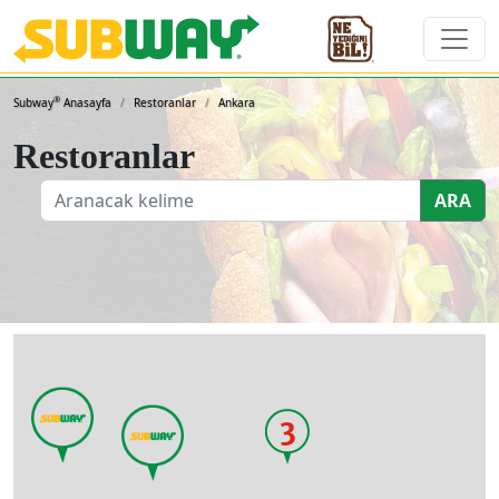
Subway Sandviçleri ve 
®
Subway
Anasayfa
Restoranlar
Ankara
Restoranlar
ARA
3