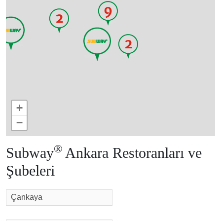
9
2
2
+
−
®
Subway
Ankara Restoranları ve
Şubeleri
Çankaya