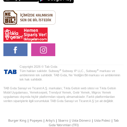
Copyright 2026 © Tab Gıda
®
®
Tüm hakları saklıdır. Subway
Subway IP LLC., Subway
markası ve
ambleminin tek sahibidir. TAB Gıda, Ne Yediğini Bil markası ve ambleminin
tek hak sahibidir.
TAB Gıda Sanayi ve Ticaret A.Ş. markaları; Tıkla Gelsin web sitesi ve Tıkla Gelsin
Mobil Uygulaması, Yemeksepeti, Trendyol Yemek, Getir Yemek, Migros Yemek
uygulaması dışında hiçbir platformdan sipariş almamaktadır. Farklı platformlardan
verilen siparişlerle ilgili sorumluluk TAB Gıda Sanayi ve Ticaret A.Ş.'ye ait değildir.
Burger King
|
Popeyes
|
Arby's
|
Sbarro
|
Usta Dönerci
|
Usta Pideci
|
Tab
Gıda Yatırımları (TFI)