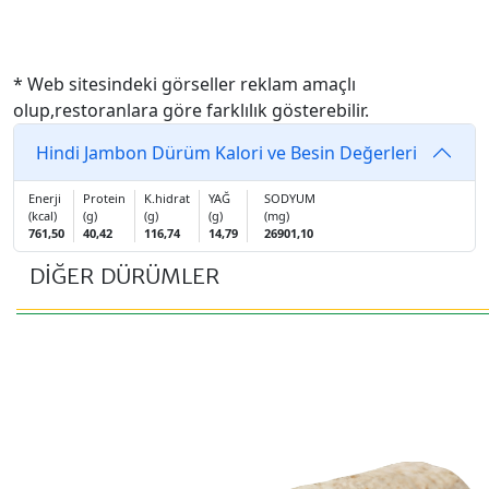
* Web sitesindeki görseller reklam amaçlı
olup,restoranlara göre farklılık gösterebilir.
Hindi Jambon Dürüm Kalori ve Besin Değerleri
Enerji
Protein
K.hidrat
YAĞ
SODYUM
(kcal)
(g)
(g)
(g)
(mg)
761,50
40,42
116,74
14,79
26901,10
DİĞER DÜRÜMLER