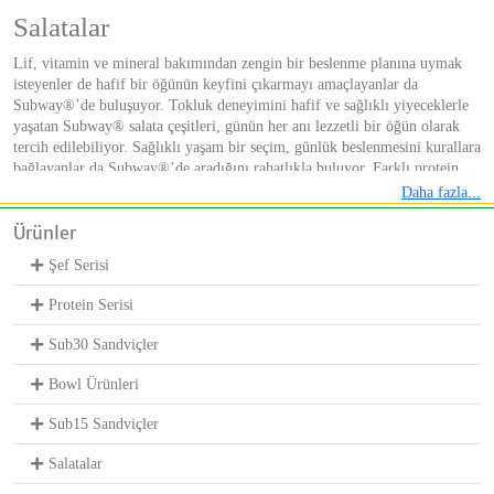
Salatalar
Lif, vitamin ve mineral bakımından zengin bir beslenme planına uymak
isteyenler de hafif bir öğünün keyfini çıkarmayı amaçlayanlar da
Subway®’de buluşuyor. Tokluk deneyimini hafif ve sağlıklı yiyeceklerle
yaşatan Subway® salata çeşitleri, günün her anı lezzetli bir öğün olarak
tercih edilebiliyor. Sağlıklı yaşam bir seçim, günlük beslenmesini kurallara
bağlayanlar da Subway®’de aradığını rahatlıkla buluyor. Farklı protein
kaynakları ile besin değerleri değişen salata çeşitleri, tek başlarına
Daha fazla...
doyurucu öğünler sunarken sofraları zenginleştirmek için de ideal tercihler
Ürünler
arasında gösteriliyor.
Şef Serisi
Tavuklu Salata Çeşitleri
Protein Serisi
Tavuk etinden de sağlıklı öğünlerden de vazgeçemeyenlerin gözdesi
tavuklu salata çeşitleri Subway® menüsünün öne çıkanlarından olmayı
Sub30 Sandviçler
sürdürüyor. Her biri taptaze sebzelerle hazırlanıyor, seçilen soslarla
zenginleştiriliyor.
Bowl Ürünleri
Tavuk Lokmalı Salata
Sub15 Sandviçler
Tavuk lokmalarının doyuruculuğu, taze sebzelerin ferahlığı ve peynirin
Salatalar
lezzeti
Tavuk Lokmalı Salata’nın
temellerini oluşturuyor. Soslar ve
çeşniler seçilebildiğinden her siparişte farklı bir deneyim yaşanabiliyor.