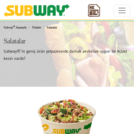
Subway Sandviçleri ve Me
®
Subway
Anasayfa
Ürünler
Salatalar
Salatalar
Subway®'in geniş ürün yelpazesinde damak zevkinize uygun bir lezzet
kesin vardır!