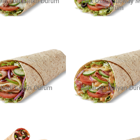
ble Ton Balıklı Dürüm
Türk Usulü Subway M
Dürüm
Hindi Göğüs Dürüm
Baharatlı İtalyan Dü