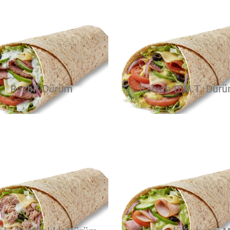
Rozbif Dürüm
İtalyan B.M.T. Dür