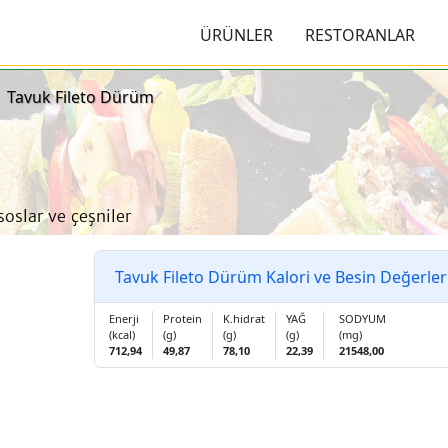
viçleri ve Menüleri
ÜRÜNLER
RESTORANLAR
Tavuk Fileto Dürüm
soslar ve çeşniler
Tavuk Fileto Dürüm Kalori ve Besin Değerler
Enerji
Protein
K.hidrat
YAĞ
SODYUM
(kcal)
(g)
(g)
(g)
(mg)
712,94
49,87
78,10
22,39
21548,00