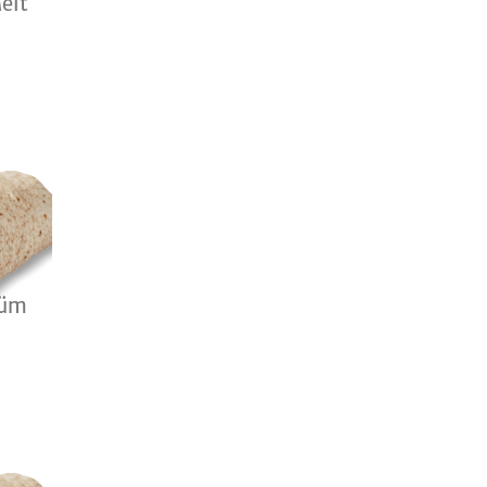
elt
rüm