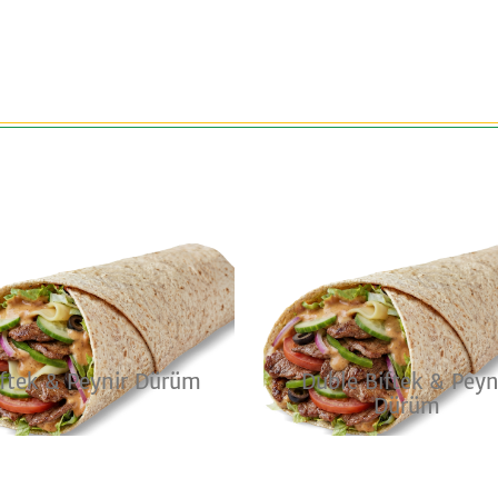
iftek & Peynir Dürüm
Duble Biftek & Peyn
Dürüm