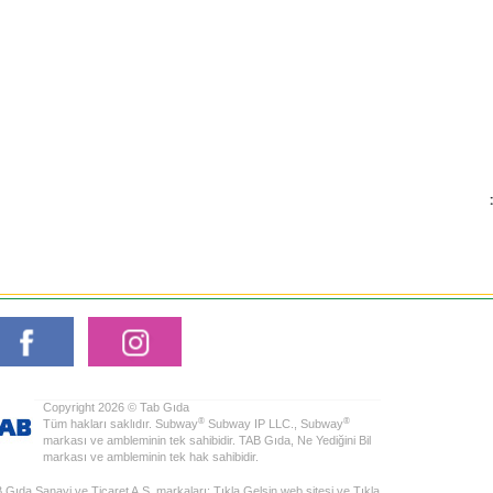
Copyright 2026 © Tab Gıda
®
®
Tüm hakları saklıdır. Subway
Subway IP LLC., Subway
markası ve ambleminin tek sahibidir. TAB Gıda, Ne Yediğini Bil
markası ve ambleminin tek hak sahibidir.
 Gıda Sanayi ve Ticaret A.Ş. markaları; Tıkla Gelsin web sitesi ve Tıkla