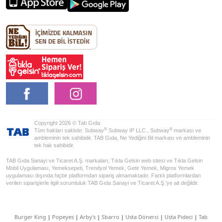
Copyright 2026 © Tab Gıda
®
®
Tüm hakları saklıdır. Subway
Subway IP LLC., Subway
markası ve
ambleminin tek sahibidir. TAB Gıda, Ne Yediğini Bil markası ve ambleminin
tek hak sahibidir.
TAB Gıda Sanayi ve Ticaret A.Ş. markaları; Tıkla Gelsin web sitesi ve Tıkla Gelsin
Mobil Uygulaması, Yemeksepeti, Trendyol Yemek, Getir Yemek, Migros Yemek
uygulaması dışında hiçbir platformdan sipariş almamaktadır. Farklı platformlardan
verilen siparişlerle ilgili sorumluluk TAB Gıda Sanayi ve Ticaret A.Ş.'ye ait değildir.
Burger King
|
Popeyes
|
Arby's
|
Sbarro
|
Usta Dönerci
|
Usta Pideci
|
Tab