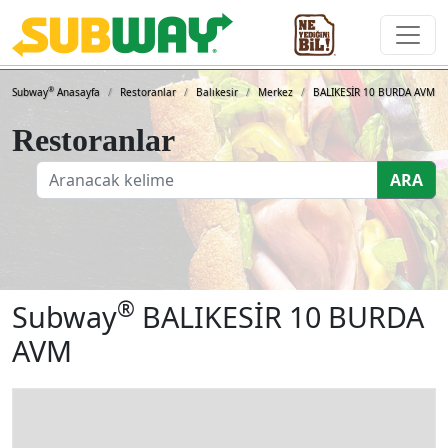
Subway Sandviçleri ve 
®
Subway
Anasayfa
Restoranlar
Balıkesir
Merkez
BALIKESİR 10 BURDA AVM
Restoranlar
ARA
®
Subway
BALIKESİR 10 BURDA
AVM