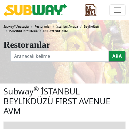
Subway Sandviçleri ve 
®
Subway
Anasayfa
Restoranlar
İstanbul Avrupa
Beylikdüzü
İSTANBUL BEYLİKDÜZÜ FIRST AVENUE AVM
Restoranlar
ARA
®
Subway
İSTANBUL
BEYLİKDÜZÜ FIRST AVENUE
AVM