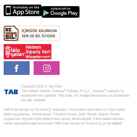
Copyright 2026 © Tab Gıda
®
®
Tüm hakları saklıdır. Subway
Subway IP LLC., Subway
markası ve
ambleminin tek sahibidir. TAB Gıda, Ne Yediğini Bil markası ve ambleminin
tek hak sahibidir.
TAB Gıda Sanayi ve Ticaret A.Ş. markaları; Tıkla Gelsin web sitesi ve Tıkla Gelsin
Mobil Uygulaması, Yemeksepeti, Trendyol Yemek, Getir Yemek, Migros Yemek
uygulaması dışında hiçbir platformdan sipariş almamaktadır. Farklı platformlardan
verilen siparişlerle ilgili sorumluluk TAB Gıda Sanayi ve Ticaret A.Ş.'ye ait değildir.