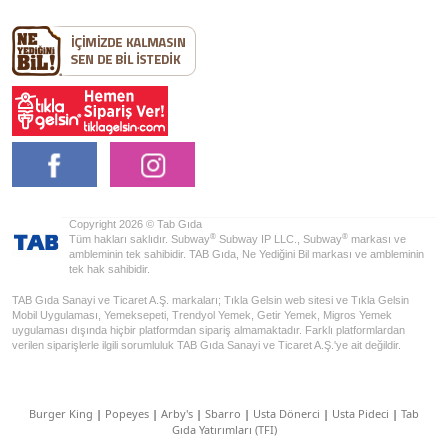
Copyright 2026 © Tab Gıda
®
®
Tüm hakları saklıdır. Subway
Subway IP LLC., Subway
markası ve
ambleminin tek sahibidir. TAB Gıda, Ne Yediğini Bil markası ve ambleminin
tek hak sahibidir.
TAB Gıda Sanayi ve Ticaret A.Ş. markaları; Tıkla Gelsin web sitesi ve Tıkla Gelsin
Mobil Uygulaması, Yemeksepeti, Trendyol Yemek, Getir Yemek, Migros Yemek
uygulaması dışında hiçbir platformdan sipariş almamaktadır. Farklı platformlardan
verilen siparişlerle ilgili sorumluluk TAB Gıda Sanayi ve Ticaret A.Ş.'ye ait değildir.
Burger King
|
Popeyes
|
Arby's
|
Sbarro
|
Usta Dönerci
|
Usta Pideci
|
Tab
Gıda Yatırımları (TFI)