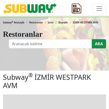
Subway Sandviçleri ve 
®
Subway
Anasayfa
Restoranlar
İzmir
Bayraklı
İZMİR WESTPARK AVM
Restoranlar
ARA
®
Subway
İZMİR WESTPARK
AVM