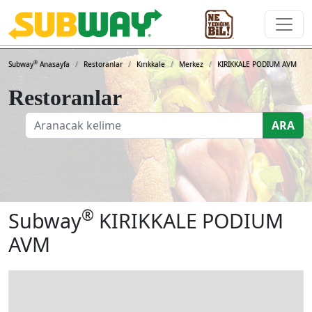
Subway Sandviçleri ve 
®
Subway
Anasayfa
Restoranlar
Kırıkkale
Merkez
KIRIKKALE PODIUM AVM
Restoranlar
ARA
®
Subway
KIRIKKALE PODIUM
AVM