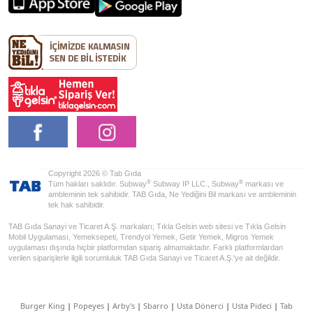
Copyright 2026 © Tab Gıda
®
®
Tüm hakları saklıdır. Subway
Subway IP LLC., Subway
markası ve
ambleminin tek sahibidir. TAB Gıda, Ne Yediğini Bil markası ve ambleminin
tek hak sahibidir.
TAB Gıda Sanayi ve Ticaret A.Ş. markaları; Tıkla Gelsin web sitesi ve Tıkla Gelsin
Mobil Uygulaması, Yemeksepeti, Trendyol Yemek, Getir Yemek, Migros Yemek
uygulaması dışında hiçbir platformdan sipariş almamaktadır. Farklı platformlardan
verilen siparişlerle ilgili sorumluluk TAB Gıda Sanayi ve Ticaret A.Ş.'ye ait değildir.
Burger King
|
Popeyes
|
Arby's
|
Sbarro
|
Usta Dönerci
|
Usta Pideci
|
Tab