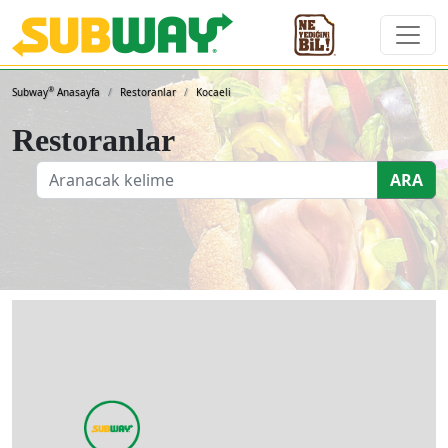
Subway Sandviçleri ve 
®
Subway
Anasayfa
Restoranlar
Kocaeli
Restoranlar
ARA
2