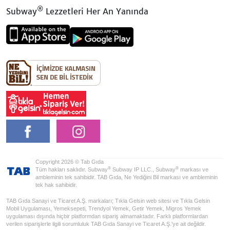
®
Subway
Lezzetleri Her An Yanında
Copyright 2026 © Tab Gıda
®
®
Tüm hakları saklıdır. Subway
Subway IP LLC., Subway
markası ve
ambleminin tek sahibidir. TAB Gıda, Ne Yediğini Bil markası ve ambleminin
tek hak sahibidir.
TAB Gıda Sanayi ve Ticaret A.Ş. markaları; Tıkla Gelsin web sitesi ve Tıkla Gelsin
Mobil Uygulaması, Yemeksepeti, Trendyol Yemek, Getir Yemek, Migros Yemek
uygulaması dışında hiçbir platformdan sipariş almamaktadır. Farklı platformlardan
verilen siparişlerle ilgili sorumluluk TAB Gıda Sanayi ve Ticaret A.Ş.'ye ait değildir.