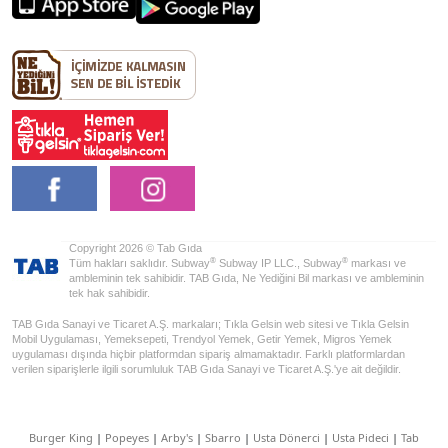
Copyright 2026 © Tab Gıda
®
®
Tüm hakları saklıdır. Subway
Subway IP LLC., Subway
markası ve
ambleminin tek sahibidir. TAB Gıda, Ne Yediğini Bil markası ve ambleminin
tek hak sahibidir.
TAB Gıda Sanayi ve Ticaret A.Ş. markaları; Tıkla Gelsin web sitesi ve Tıkla Gelsin
Mobil Uygulaması, Yemeksepeti, Trendyol Yemek, Getir Yemek, Migros Yemek
uygulaması dışında hiçbir platformdan sipariş almamaktadır. Farklı platformlardan
verilen siparişlerle ilgili sorumluluk TAB Gıda Sanayi ve Ticaret A.Ş.'ye ait değildir.
Burger King
|
Popeyes
|
Arby's
|
Sbarro
|
Usta Dönerci
|
Usta Pideci
|
Tab