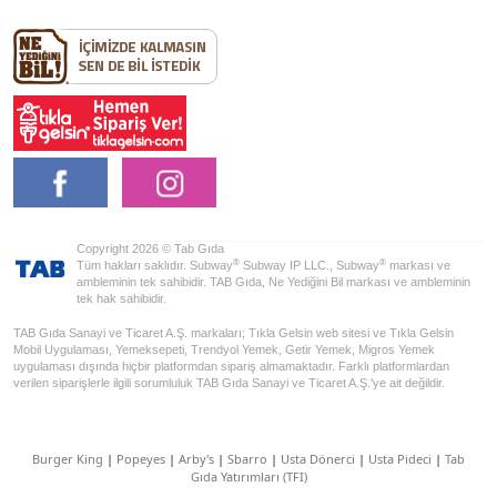
Copyright 2026 © Tab Gıda
®
®
Tüm hakları saklıdır. Subway
Subway IP LLC., Subway
markası ve
ambleminin tek sahibidir. TAB Gıda, Ne Yediğini Bil markası ve ambleminin
tek hak sahibidir.
TAB Gıda Sanayi ve Ticaret A.Ş. markaları; Tıkla Gelsin web sitesi ve Tıkla Gelsin
Mobil Uygulaması, Yemeksepeti, Trendyol Yemek, Getir Yemek, Migros Yemek
uygulaması dışında hiçbir platformdan sipariş almamaktadır. Farklı platformlardan
verilen siparişlerle ilgili sorumluluk TAB Gıda Sanayi ve Ticaret A.Ş.'ye ait değildir.
Burger King
|
Popeyes
|
Arby's
|
Sbarro
|
Usta Dönerci
|
Usta Pideci
|
Tab
Gıda Yatırımları (TFI)