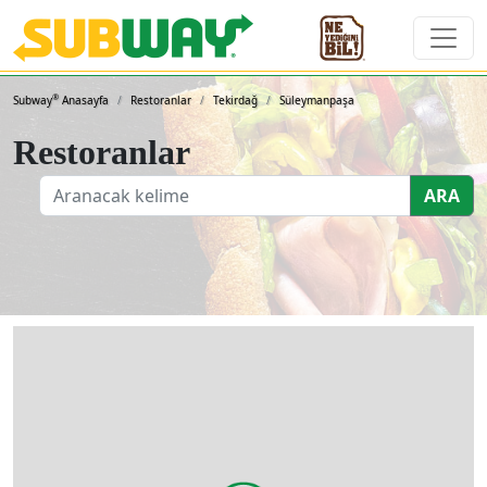
Subway Sandviçleri ve 
®
Subway
Anasayfa
Restoranlar
Tekirdağ
Süleymanpaşa
Restoranlar
ARA