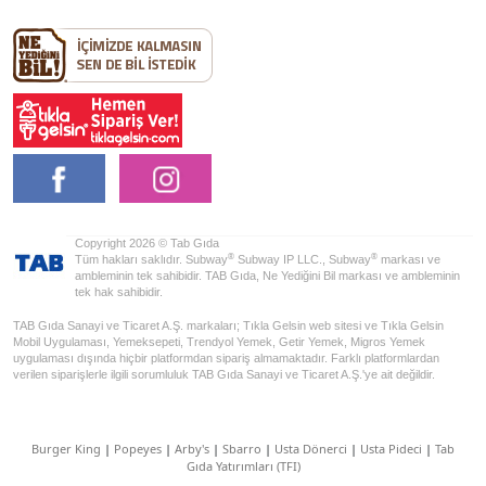
Copyright 2026 © Tab Gıda
®
®
Tüm hakları saklıdır. Subway
Subway IP LLC., Subway
markası ve
ambleminin tek sahibidir. TAB Gıda, Ne Yediğini Bil markası ve ambleminin
tek hak sahibidir.
TAB Gıda Sanayi ve Ticaret A.Ş. markaları; Tıkla Gelsin web sitesi ve Tıkla Gelsin
Mobil Uygulaması, Yemeksepeti, Trendyol Yemek, Getir Yemek, Migros Yemek
uygulaması dışında hiçbir platformdan sipariş almamaktadır. Farklı platformlardan
verilen siparişlerle ilgili sorumluluk TAB Gıda Sanayi ve Ticaret A.Ş.'ye ait değildir.
Burger King
|
Popeyes
|
Arby's
|
Sbarro
|
Usta Dönerci
|
Usta Pideci
|
Tab
Gıda Yatırımları (TFI)