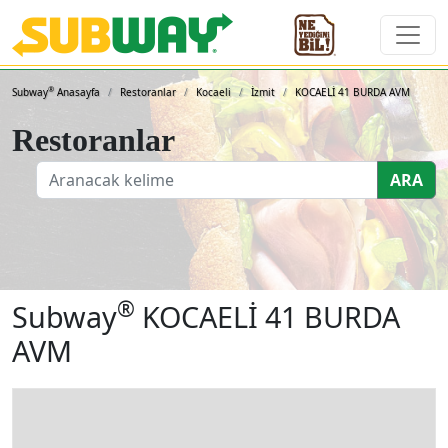
Subway Sandviçleri ve 
®
Subway
Anasayfa
Restoranlar
Kocaeli
İzmit
KOCAELİ 41 BURDA AVM
Restoranlar
ARA
®
Subway
KOCAELİ 41 BURDA
AVM